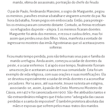
marido, vítima de assassinato, por traição do chefe do Feudo.
O pai de Paulo, Ferdinando Mancinni, o sogro de Marguerite, pegou
os meninos, para lhes ensinar a batalhar e vingarem a morte do pai. Na
hora da batalha, foram pegos em emboscada. Então, para protege-
los os enviou para um convento distante. Contudo, as freiras recebiam
os refugiados da peste – a lepra. E os meninos ficaram doentes.
Marguerite foi atrás dos meninos, e rezou e cuidou deles, mas foi
assim que perdeu seus dois filhos. Viúva, manifesta a vontade de
ingressar no mosteiro das irmãs Agostinianas que só aceitava jovens
solteiras.
Ficou muito tempo perdida, pois não tinha mais seus pais e família do
marido a refugou. Ainda assim, começou a cuidar de doentes da
peste, e a curar enfermos. E aí após esse tempo, finalmente fizeram
uma exceção e aceitaram a santa em sua comunidade. Esta foi um
exemplo de vida religiosa, com suas orações e suas mortificações. Ela
se devotou especialmente a cuidar de irmãs doentes e a aconselhar
pecadores. Por 14 anos, até sua morte, trouxe na testa um estigma,
associando-se, assim, à paixão de Cristo. Morreu no Mosteiro de
Cássia, em 1457 e foi canonizada em 1900. São-lhe atribuídos tantos e
tão extraordinários milagres que é tida como “advogada das causas
perdidas e a santa do impossível”. É também protetora absoluta das
mães e esposas que sofrem pelos maus-tratos dos maridos.