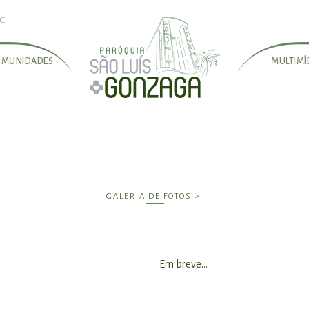
figuracoes/_configGerais.php
on line
1047
SC
figuracoes/_configGerais.php
on line
1049
OMUNIDADES
MULTIMÍ
GALERIA DE FOTOS >
Em breve...