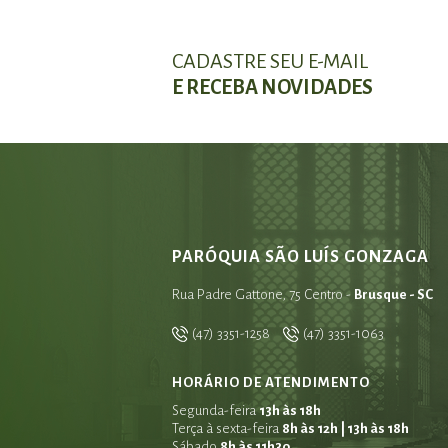
CADASTRE SEU E-MAIL
E RECEBA NOVIDADES
PARÓQUIA SÃO LUÍS GONZAGA
Rua Padre Gattone, 75 Centro -
Brusque - SC
(47) 3351-1258
(47) 3351-1063
HORÁRIO DE ATENDIMENTO
Segunda-feira
13h às 18h
Terça à sexta-feira
8h às 12h | 13h às 18h
Sábado
8h às 11h30