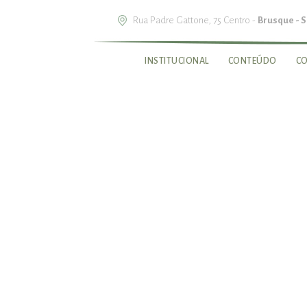
Notice
: Undefined offset: 1 in
/home/gonzaga/public_html/restrito/pg/con
Rua Padre Gattone, 75 Centro -
Brusque - 
Notice
: Undefined offset: 1 in
/home/gonzaga/public_html/restrito/pg/con
INSTITUCIONAL
CONTEÚDO
C