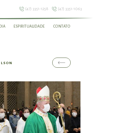
(47) 3351-1258
(47) 3351-1063
DIA
ESPIRITUALIDADE
CONTATO
ILSON