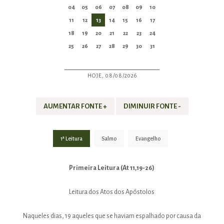
04
05
06
07
08
09
10
11
12
13
14
15
16
17
18
19
20
21
22
23
24
25
26
27
28
29
30
31
HOJE, 08/08/2026
AUMENTAR FONTE +
DIMINUIR FONTE -
1ª Leitura
Salmo
Evangelho
Primeira Leitura (At 11,19-26)
Leitura dos Atos dos Apóstolos
Naqueles dias, 19 aqueles que se haviam espalhado por causa da