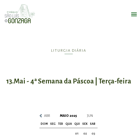
LITURGIA DIÁRIA
13.Mai - 4ª Semana da Páscoa | Terça-feira
ABR
MAIO 2025
JUN
DOM
SEG
TER
QUA
QUI
SEX
SAB
01
02
03