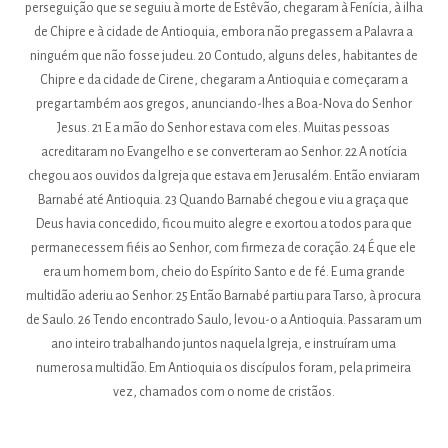
perseguição que se seguiu à morte de Estêvão, chegaram à Fenícia, à ilha
de Chipre e à cidade de Antioquia, embora não pregassem a Palavra a
ninguém que não fosse judeu. 20 Contudo, alguns deles, habitantes de
Chipre e da cidade de Cirene, chegaram a Antioquia e começaram a
pregar também aos gregos, anunciando-lhes a Boa-Nova do Senhor
Jesus. 21 E a mão do Senhor estava com eles. Muitas pessoas
acreditaram no Evangelho e se converteram ao Senhor. 22 A notícia
chegou aos ouvidos da Igreja que estava em Jerusalém. Então enviaram
Barnabé até Antioquia. 23 Quando Barnabé chegou e viu a graça que
Deus havia concedido, ficou muito alegre e exortou a todos para que
permanecessem fiéis ao Senhor, com firmeza de coração. 24 É que ele
era um homem bom, cheio do Espírito Santo e de fé. E uma grande
multidão aderiu ao Senhor. 25 Então Barnabé partiu para Tarso, à procura
de Saulo. 26 Tendo encontrado Saulo, levou-o a Antioquia. Passaram um
ano inteiro trabalhando juntos naquela Igreja, e instruíram uma
numerosa multidão. Em Antioquia os discípulos foram, pela primeira
vez, chamados com o nome de cristãos.