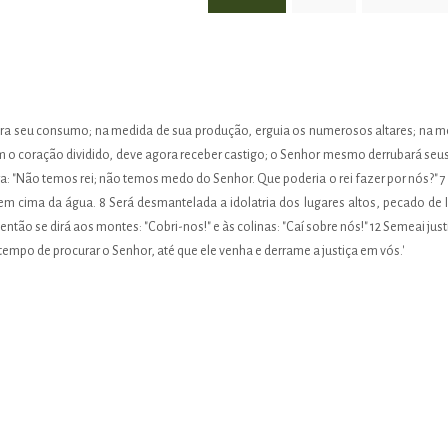
para seu consumo; na medida de sua produção, erguia os numerosos altares; na 
om o coração dividido, deve agora receber castigo; o Senhor mesmo derrubará seus
ora: "Não temos rei; não temos medo do Senhor. Que poderia o rei fazer por nós?" 
em cima da água. 8 Será desmantelada a idolatria dos lugares altos, pecado de Is
ntão se dirá aos montes: "Cobri-nos!" e às colinas: "Caí sobre nós!" 12 Semeai just
tempo de procurar o Senhor, até que ele venha e derrame a justiça em vós.'