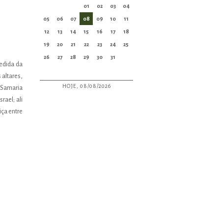
01
02
03
04
05
06
07
08
09
10
11
12
13
14
15
16
17
18
19
20
21
22
23
24
25
26
27
28
29
30
31
medida da
 altares,
HOJE, 08/08/2026
7 Samaria
rael; ali
iça entre