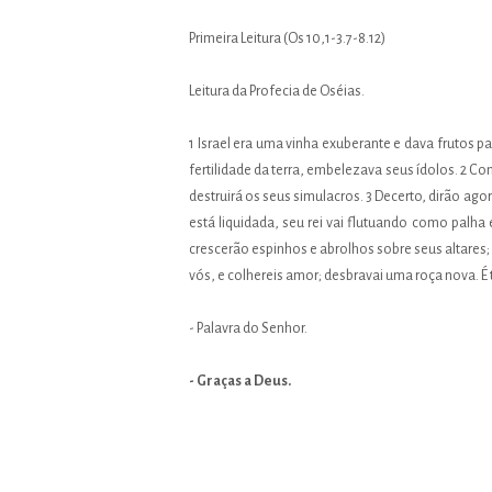
Primeira Leitura (Os 10,1-3.7-8.12)
Leitura da Profecia de Oséias.
1 Israel era uma vinha exuberante e dava frutos 
fertilidade da terra, embelezava seus ídolos. 2 C
destruirá os seus simulacros. 3 Decerto, dirão ag
está liquidada, seu rei vai flutuando como palha 
crescerão espinhos e abrolhos sobre seus altares; e
vós, e colhereis amor; desbravai uma roça nova. É 
- Palavra do Senhor.
- Graças a Deus.