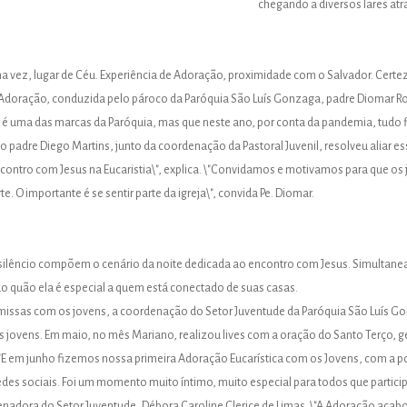
chegando a diversos lares atr
 vez, lugar de Céu. Experiência de Adoração, proximidade com o Salvador. Certeza 
a Adoração, conduzida pelo pároco da Paróquia São Luís Gonzaga, padre Diomar Rom
é uma das marcas da Paróquia, mas que neste ano, por conta da pandemia, tudo fi
o padre Diego Martins, junto da coordenação da Pastoral Juvenil, resolveu aliar e
 encontro com Jesus na Eucaristia\", explica. \"Convidamos e motivamos para que
 O importante é se sentir parte da igreja\", convida Pe. Diomar.
e silêncio compõem o cenário da noite dedicada ao encontro com Jesus. Simultan
 do quão ela é especial a quem está conectado de suas casas.
 missas com os jovens, a coordenação do Setor Juventude da Paróquia São Luís Go
jovens. Em maio, no mês Mariano, realizou lives com a oração do Santo Terço, g
"E em junho fizemos nossa primeira Adoração Eucarística com os Jovens, com a po
es sociais. Foi um momento muito íntimo, muito especial para todos que particip
adora do Setor Juventude, Débora Caroline Clerice de Limas. \"A Adoração acabou