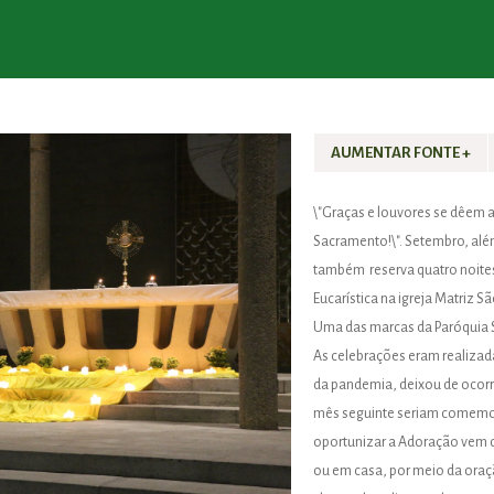
AUMENTAR FONTE +
\"Graças e louvores se dêem 
Sacramento!\". Setembro, além 
também reserva quatro noite
Eucarística na igreja Matriz S
Uma das marcas da Paróquia S
As celebrações eram realizada
da pandemia, deixou de ocorr
mês seguinte seriam comemora
oportunizar a Adoração vem d
ou em casa, por meio da oraçã