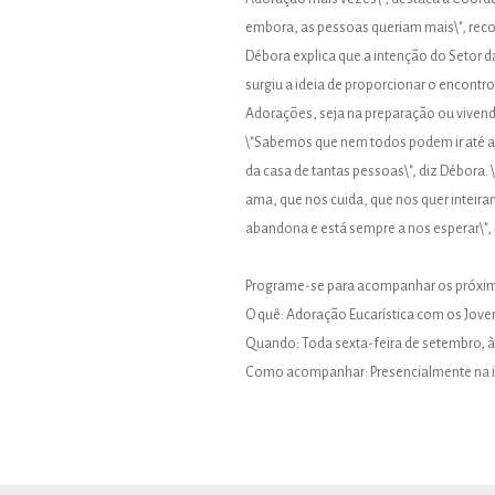
embora, as pessoas queriam mais\", reco
Débora explica que a intenção do Setor d
surgiu a ideia de proporcionar o encont
Adorações, seja na preparação ou vive
\"Sabemos que nem todos podem ir até a 
da casa de tantas pessoas\", diz Débora
ama, que nos cuida, que nos quer inteir
abandona e está sempre a nos esperar\", 
Programe-se para acompanhar os próxi
O quê: Adoração Eucarística com os Jove
Quando: Toda sexta-feira de setembro, à
Como acompanhar: Presencialmente na ig