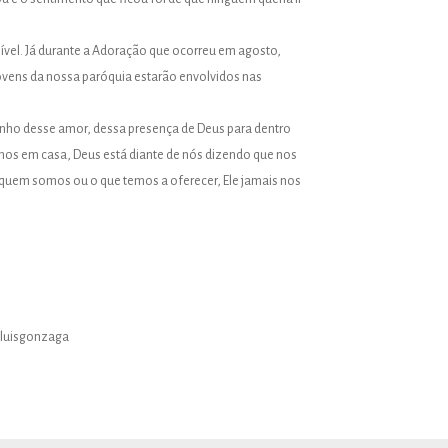
sível. Já durante a Adoração que ocorreu em agosto,
ovens da nossa paróquia estarão envolvidos nas
inho desse amor, dessa presença de Deus para dentro
amos em casa, Deus está diante de nós dizendo que nos
 quem somos ou o que temos a oferecer, Ele jamais nos
oluisgonzaga