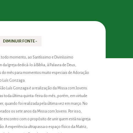
DIMINUIR FONTE -
a todo momento, ao Santíssimo e Diviníssimo
da Igreja dedicá-lo à Bíblia, à Palavra de Deus,
s do mês para momentos muito especiais de Adoração
ão Luís Gonzaga.
ão Luís Gonzaga é a realização da Missa com Jovens.
s toda última quinta-feira do mês, porém, em virtude
er, quando foi realizada pela última vez em março. No
dos os sete anos da Missa com Jovens. Por isso,
e encontro com o propósito de unir quem está na igreja
o. A experiência ultrapassa o espaço físico da Matriz,