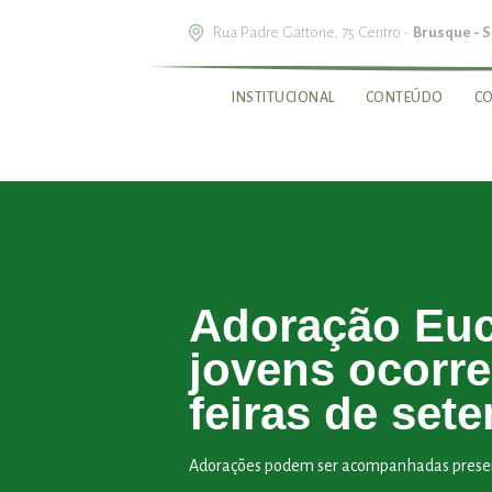
Rua Padre Gattone, 75 Centro -
Brusque - 
INSTITUCIONAL
CONTEÚDO
C
Adoração Euc
jovens ocorre
feiras de set
Adorações podem ser acompanhadas presenc