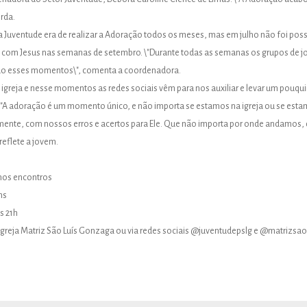
rda.
a Juventude era de realizar a Adoração todos os meses, mas em julho não foi pos
ro com Jesus nas semanas de setembro. \"Durante todas as semanas os grupos de j
ndo esses momentos\", comenta a coordenadora.
igreja e nesse momentos as redes sociais vêm para nos auxiliar e levar um pouqu
. \"A adoração é um momento único, e não importa se estamos na igreja ou se est
amente, com nossos erros e acertos para Ele. Que não importa por onde andamos,
reflete a jovem.
mos encontros
ns
s 21h
reja Matriz São Luís Gonzaga ou via redes sociais @juventudepslg e @matrizsa