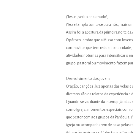
\'Jesus, verbo encarnado\'
\"Esse templo torna-se para nós, mais uma
Assim foi a abertura da primeira noite d
O pároco lembra que a Missa com Jovens 
coronavírus que tem reduzido na cidade, 
atividades noturnas para intensificar o
grupo, pastoral ou movimento fazem parte.
O envolvimento dos jovens
Oração, canções, luz apenas das velas 
diversos são os relatos da experiência e
Quando se viu diante da interrupção das
como Igreja, momentos especiais com os 
que pertencem aos grupos da Paróquia. \
igreja ou acompanharem de casa pelas red
Adoração mais vezes\", destaca a Coorden