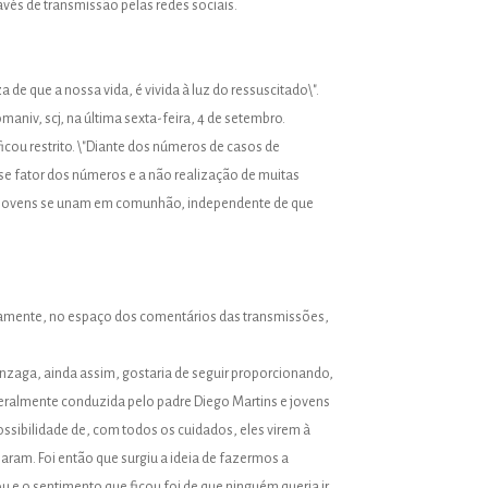
avés de transmissão pelas redes sociais.
de que a nossa vida, é vivida à luz do ressuscitado\".
aniv, scj, na última sexta-feira, 4 de setembro.
cou restrito. \"Diante dos números de casos de
sse fator dos números e a não realização de muitas
 os jovens se unam em comunhão, independente de que
eamente, no espaço dos comentários das transmissões,
nzaga, ainda assim, gostaria de seguir proporcionando,
eralmente conduzida pelo padre Diego Martins e jovens
ssibilidade de, com todos os cuidados, eles virem à
aram. Foi então que surgiu a ideia de fazermos a
 e o sentimento que ficou foi de que ninguém queria ir