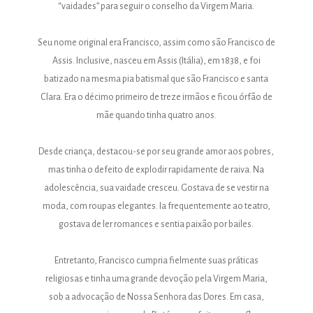
“vaidades” para seguir o conselho da Virgem Maria.
Seu nome original era Francisco, assim como são Francisco de
Assis. Inclusive, nasceu em Assis (Itália), em 1838, e foi
batizado na mesma pia batismal que são Francisco e santa
Clara. Era o décimo primeiro de treze irmãos e ficou órfão de
mãe quando tinha quatro anos.
Desde criança, destacou-se por seu grande amor aos pobres,
mas tinha o defeito de explodir rapidamente de raiva. Na
adolescência, sua vaidade cresceu. Gostava de se vestir na
moda, com roupas elegantes. Ia frequentemente ao teatro,
gostava de ler romances e sentia paixão por bailes.
Entretanto, Francisco cumpria fielmente suas práticas
religiosas e tinha uma grande devoção pela Virgem Maria,
sob a advocação de Nossa Senhora das Dores. Em casa,