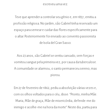
escreveu uma vez.
Teve que aprender a controlar seu gênio e, em 1857, emitiu a
profissão religiosa. No jardim, são Gabriel tinha reservado um
espaço para semear e cuidar das flores especificamente para
o altar. Posteriormente foi enviado ao convento passionista
de Isola del Gran Sasso.
Aos 23 anos, são Gabriel se sentiu cansado, sem forças e
vomitou sangue pela primeira vez, por causa da tuberculose.
A comunidade se alarmou, o santo permaneceu sereno, mas
piorou.
Em 27 de fevereiro de 1862, pediu a absolvição várias vezes e,
com os olhos voltados para o céu, disse: “Pronto, minha Mãe.
Maria, Mãe de graça, Mãe de misericórdia, defende-me do
inimigo e acolhe-me na hora da morte”. Neste dia, partiu para