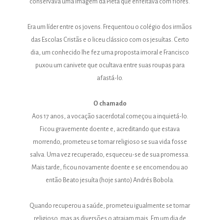
conservava uma imagem da Pietá que enfeitava com flores.
Era um líder entre os jovens. Frequentou o colégio dos irmãos
das Escolas Cristãs e o liceu clássico com os jesuítas. Certo
dia, um conhecido lhe fez uma proposta imoral e Francisco
puxou um canivete que ocultava entre suas roupas para
afastá-lo.
O chamado
Aos 17 anos, a vocação sacerdotal começou a inquietá-lo.
Ficou gravemente doente e, acreditando que estava
morrendo, prometeu se tornar religioso se sua vida fosse
salva. Uma vez recuperado, esqueceu-se de sua promessa.
Mais tarde, ficou novamente doente e se encomendou ao
então Beato jesuíta (hoje santo) Andrés Bobola.
Quando recuperou a saúde, prometeu igualmente se tornar
religioso, mas as diversões o atraiam mais. Em um dia de