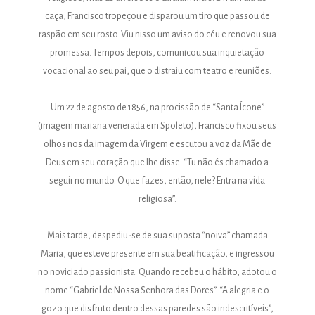
caça, Francisco tropeçou e disparou um tiro que passou de
raspão em seu rosto. Viu nisso um aviso do céu e renovou sua
promessa. Tempos depois, comunicou sua inquietação
vocacional ao seu pai, que o distraiu com teatro e reuniões.
Um 22 de agosto de 1856, na procissão de “Santa Ícone”
(imagem mariana venerada em Spoleto), Francisco fixou seus
olhos nos da imagem da Virgem e escutou a voz da Mãe de
Deus em seu coração que lhe disse: “Tu não és chamado a
seguir no mundo. O que fazes, então, nele? Entra na vida
religiosa”.
Mais tarde, despediu-se de sua suposta “noiva” chamada
Maria, que esteve presente em sua beatificação, e ingressou
no noviciado passionista. Quando recebeu o hábito, adotou o
nome “Gabriel de Nossa Senhora das Dores”. “A alegria e o
gozo que disfruto dentro dessas paredes são indescritíveis”,