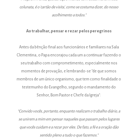
colunata, é o 'cartão de visita', como se costuma dizer, do nosso
acolhimento a todos."
Ao trabalhar, pensar e rezar pelos peregrinos
Antes da bênção final aos funcionários e familiares na Sala
Clementina, o Papa encorajou cada um a continuar fazendo o
seu trabalho com comprometimento, especialmente nos
momentos de provação, e lembrando-se "de que somos
membros de um único organismo, que tem como finalidade o
testemunho do Evangelho, segundo o mandamento do
Senhor, Bom Pastor e Chefe da Igreja":
“Convido vocês, portanto, enquanto realizam o trabalho diário, a
se unirem a mim em pensar naqueles que passam pelos lugares
que vocês cuidam e a rezar por eles. De fato, a fé e a oração dão
sentido pleno a tudo o que fazemos.”