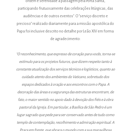
ordem e serenidade a passagem pela Porta Santa,
participando frutuosamente das celebrações litúrgicas, das
audiências e de outros eventos". O "serviço discreto e
precioso" realizado diariamente para a missão apostólica do
Papa foi inclusive descrito no detalhe por Leão XIV em forma
de agradecimento:
"O reconhecimento, que expresso de coração para vocês, torna-se
estímulo para os projetos futuros, que dizem respeito tanto à
constante atualização dos serviços técnicos e logísticos, quanto ao
cuidado atento dos ambientes do Vaticano, sobretudo dos
espaços dedicados à oração e aos encontros com o Papa. A
decoração das áreas e a segurança das estruturas encontram, de
fato, o maior sentido no apoio dado à devoção dos fiéis e à obra
pastoral da Igreja. Em particular, a Basílica de São Pedro é um
lugar sagrado que pede para ser conservado antes de tudo como
templo de contemplação, recolhimento e admiração espiritual. A
Praça em frente, que abraça o mundo com a sua maravilhosa