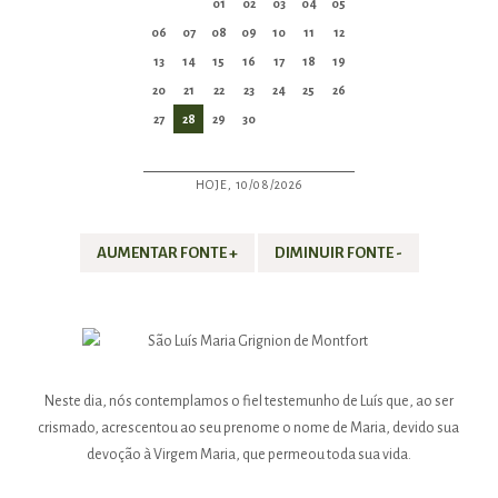
01
02
03
04
05
06
07
08
09
10
11
12
13
14
15
16
17
18
19
20
21
22
23
24
25
26
27
28
29
30
HOJE, 10/08/2026
AUMENTAR FONTE +
DIMINUIR FONTE -
Neste dia, nós contemplamos o fiel testemunho de Luís que, ao ser
crismado, acrescentou ao seu prenome o nome de Maria, devido sua
devoção à Virgem Maria, que permeou toda sua vida.