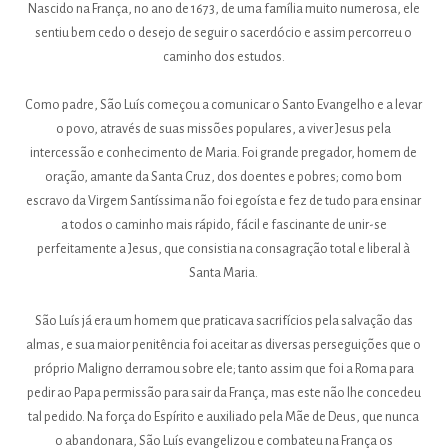
Nascido na França, no ano de 1673, de uma família muito numerosa, ele
sentiu bem cedo o desejo de seguir o sacerdócio e assim percorreu o
caminho dos estudos.
Como padre, São Luís começou a comunicar o Santo Evangelho e a levar
o povo, através de suas missões populares, a viver Jesus pela
intercessão e conhecimento de Maria. Foi grande pregador, homem de
oração, amante da Santa Cruz, dos doentes e pobres; como bom
escravo da Virgem Santíssima não foi egoísta e fez de tudo para ensinar
a todos o caminho mais rápido, fácil e fascinante de unir-se
perfeitamente a Jesus, que consistia na consagração total e liberal à
Santa Maria.
São Luís já era um homem que praticava sacrifícios pela salvação das
almas, e sua maior penitência foi aceitar as diversas perseguições que o
próprio Maligno derramou sobre ele; tanto assim que foi a Roma para
pedir ao Papa permissão para sair da França, mas este não lhe concedeu
tal pedido. Na força do Espírito e auxiliado pela Mãe de Deus, que nunca
o abandonara, São Luís evangelizou e combateu na França os