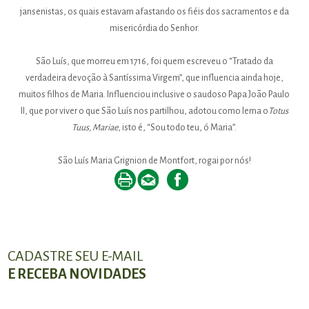
jansenistas, os quais estavam afastando os fiéis dos sacramentos e da
misericórdia do Senhor.
São Luís, que morreu em 1716, foi quem escreveu o “Tratado da
verdadeira devoção à Santíssima Virgem”, que influencia ainda hoje,
muitos filhos de Maria. Influenciou inclusive o saudoso Papa João Paulo
II, que por viver o que São Luís nos partilhou, adotou como lema o
Totus
Tuus, Mariae
, isto é, “Sou todo teu, ó Maria”.
São Luís Maria Grignion de Montfort, rogai por nós!
CADASTRE SEU E-MAIL
E RECEBA NOVIDADES