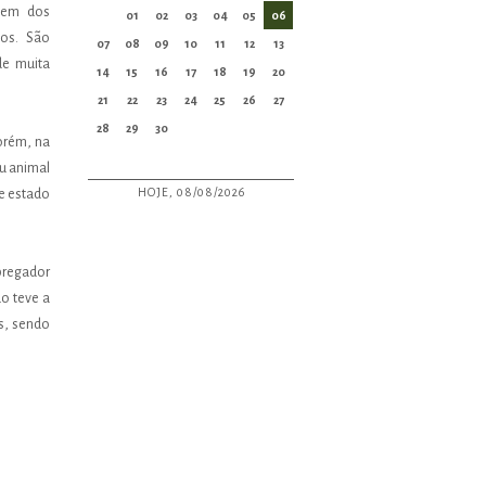
dem dos
01
02
03
04
05
06
os. São
07
08
09
10
11
12
13
de muita
14
15
16
17
18
19
20
21
22
23
24
25
26
27
28
29
30
orém, na
u animal
HOJE, 08/08/2026
te estado
pregador
o teve a
s, sendo