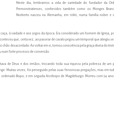
Neste dia, lembramos a vida de santidade do fundador da Or
Premonstratenses, conhecidos também como os Monges Branc
Norberto nasceu na Alemanha, em 1080, numa família nobre e 
à caça, à vaidade e aos jogos da época. Era considerado um homem de Igreja, p
conteceu que, certa vez, ao passear de cavalo pegou um temporal que atingiu se
o chão desacordado. Ao voltar em si, tomou consciência pela graça divina do tris
ou num forte processo de conversão.
stava de Deus e dos irmãos, trocando toda sua riqueza pela pobreza de um 
onge. Muitas vezes, foi perseguido pelas suas fervorosas pregações, mas em tud
 e ordenado Bispo, e em seguida Arcebispo de Magdeburgo. Morreu com 54 ano