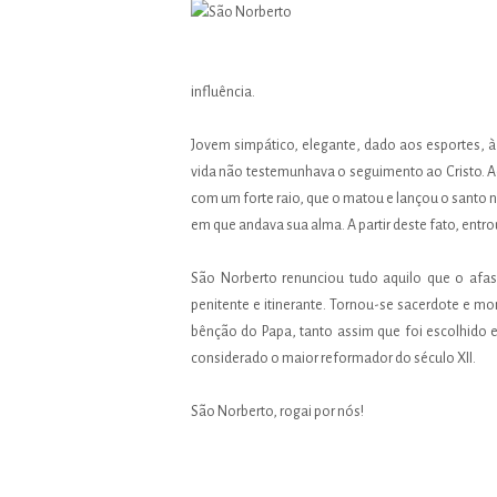
influência.
Jovem simpático, elegante, dado aos esportes, 
vida não testemunhava o seguimento ao Cristo. A
com um forte raio, que o matou e lançou o santo n
em que andava sua alma. A partir deste fato, entr
São Norberto renunciou tudo aquilo que o afa
penitente e itinerante. Tornou-se sacerdote e m
bênção do Papa, tanto assim que foi escolhido
considerado o maior reformador do século XII.
São Norberto, rogai por nós!