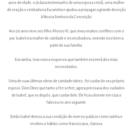
anos de idade, e já dava testemunho de uma esposa cristã, uma mulher
de oração e centrada na Eucaristia e ajudou a propagar a grande devoção
à Nossa Senhora da Conceição.
Aos 20 anos teve seu filho Afonso IV, que viveu muitos conflitos com o
pai. Isabel era mulher de caridade e reconciliadora, vivendo isso bem a
partir de sua família.
Era rainha, mas nunca esqueceu que também era irmã dos mais
necessitados.
Uma de suas últimas obras de caridade talvez, foi cuidar do seu próprio
esposo. Dom Diniz que tanto a fez sofrer, agora precisava dos cuidados
de Isabel, que se dispôs, quis cuidar dele. Ele ficou doente em 1324 e
faleceu no ano seguinte.
Então Isabel deixou a sua condição de viver no palácio como rainha e
recebeu o hábito como franciscana, clarissa.