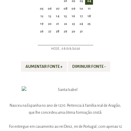
01
02
03
04
05
06
07
08
09
10
11
12
13
14
15
16
17
18
19
20
21
22
23
24
25
26
27
28
29
30
31
HOJE, 08/08/2026
AUMENTAR FONTE +
DIMINUIR FONTE -
Nasceu na Espanha no ano de 1270. Pertencia à família real de Aragão,
que lhe concedeu uma ótima formação cristã.
Foi entregue em casamento ao rei Diniz, rei de Portugal, com apenas 12