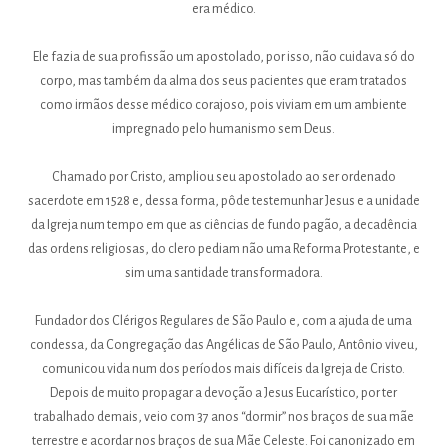
era médico.
Ele fazia de sua profissão um apostolado, por isso, não cuidava só do
corpo, mas também da alma dos seus pacientes que eram tratados
como irmãos desse médico corajoso, pois viviam em um ambiente
impregnado pelo humanismo sem Deus.
Chamado por Cristo, ampliou seu apostolado ao ser ordenado
sacerdote em 1528 e, dessa forma, pôde testemunhar Jesus e a unidade
da Igreja num tempo em que as ciências de fundo pagão, a decadência
das ordens religiosas, do clero pediam não uma Reforma Protestante, e
sim uma santidade transformadora.
Fundador dos Clérigos Regulares de São Paulo e, com a ajuda de uma
condessa, da Congregação das Angélicas de São Paulo, Antônio viveu,
comunicou vida num dos períodos mais difíceis da Igreja de Cristo.
Depois de muito propagar a devoção a Jesus Eucarístico, por ter
trabalhado demais, veio com 37 anos “dormir” nos braços de sua mãe
terrestre e acordar nos braços de sua Mãe Celeste. Foi canonizado em