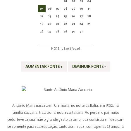
01
02
03
04
05
06
07
08
09
10
11
12
13
14
15
16
17
18
19
20
21
22
23
24
25
26
27
28
29
30
31
HOJE, 08/08/2026
AUMENTAR FONTE +
DIMINUIR FONTE -
Antônio Maria nasceu em Cremona, no norte da Itália, em 1502, na
família Zaccaria, tradicional nobreza italiana. Ao perder o pai muito
cedo, teve de sua mãe o grande gesto de amor que consistiu em dedicar-
se somente para sua educação, tanto assim que, com apenas 22 anos, já