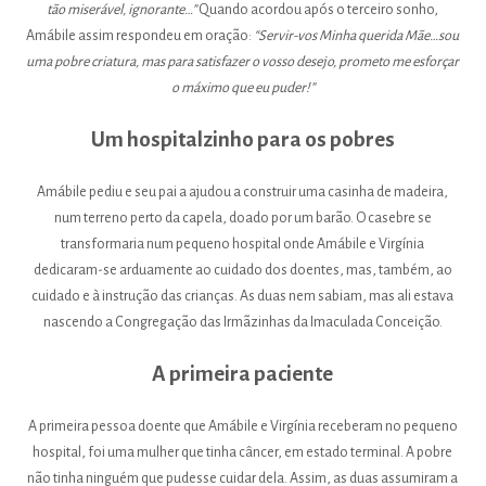
tão miserável, ignorante…”
Quando acordou após o terceiro sonho,
Amábile assim respondeu em oração:
“Servir-vos Minha querida Mãe…sou
uma pobre criatura, mas para satisfazer o vosso desejo, prometo me esforçar
o máximo que eu puder!”
Um hospitalzinho para os pobres
Amábile pediu e seu pai a ajudou a construir uma casinha de madeira,
num terreno perto da capela, doado por um barão. O casebre se
transformaria num pequeno hospital onde Amábile e Virgínia
dedicaram-se arduamente ao cuidado dos doentes, mas, também, ao
cuidado e à instrução das crianças. As duas nem sabiam, mas ali estava
nascendo a Congregação das Irmãzinhas da Imaculada Conceição.
A primeira paciente
A primeira pessoa doente que Amábile e Virgínia receberam no pequeno
hospital, foi uma mulher que tinha câncer, em estado terminal. A pobre
não tinha ninguém que pudesse cuidar dela. Assim, as duas assumiram a