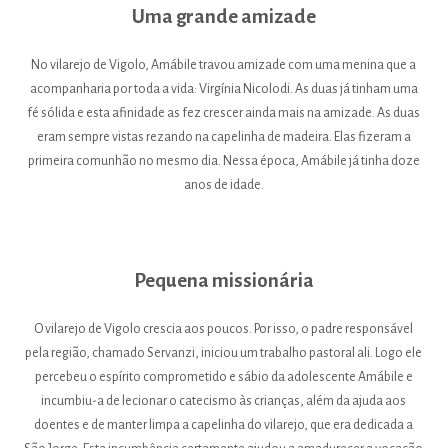
Uma grande amizade
No vilarejo de Vigolo, Amábile travou amizade com uma menina que a
acompanharia por toda a vida: Virgínia Nicolodi. As duas já tinham uma
fé sólida e esta afinidade as fez crescer ainda mais na amizade. As duas
eram sempre vistas rezando na capelinha de madeira. Elas fizeram a
primeira comunhão no mesmo dia. Nessa época, Amábile já tinha doze
anos de idade.
Pequena missionária
O vilarejo de Vigolo crescia aos poucos. Por isso, o padre responsável
pela região, chamado Servanzi, iniciou um trabalho pastoral ali. Logo ele
percebeu o espírito comprometido e sábio da adolescente Amábile e
incumbiu-a de lecionar o catecismo às crianças, além da ajuda aos
doentes e de manter limpa a capelinha do vilarejo, que era dedicada a