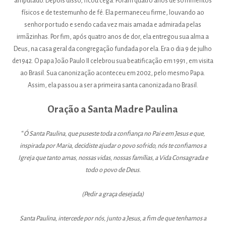
amputado. Depois disso, ficou cega. Foram quatro anos de sofrimentos
físicos e de testemunho de fé. Ela permaneceu firme, louvando ao
senhor por tudo e sendo cada vez mais amada e admirada pelas
irmãzinhas. Por fim, após quatro anos de dor, ela entregou sua alma a
Deus, na casa geral da congregação fundada por ela. Era o dia 9 de julho
de1942. O papa João Paulo II celebrou sua beatificação em 1991, em visita
ao Brasil. Sua canonização aconteceu em 2002, pelo mesmo Papa.
Assim, ela passou a ser a primeira santa canonizada no Brasil.
Oração a Santa Madre Paulina
“
Ó Santa Paulina, que puseste toda a confiança no Pai e em Jesus e que,
inspirada por Maria, decidiste ajudar o povo sofrido, nós te confiamos a
Igreja que tanto amas, nossas vidas, nossas famílias, a Vida Consagrada e
todo o povo de Deus.
(Pedir a graça desejada)
Santa Paulina, intercede por nós, junto a Jesus, a fim de que tenhamos a