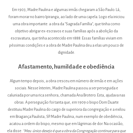
Em 1903, Madre Paulina e algumas irmãs chegaram a São Paulo. Lá,
foram morar no bairro Ipiranga, ao lado de uma capela. Logo ela iniciou
uma obra importante: a obra da "Sagrada Família", que tinha como
objetivo abrigar ex-escravos e suas famílias após a abolição da
escravatura, que tinha acontecido em 1888. Essas famílias viviam em
péssimas condições e a obra de Madre Paulina deu a elas um pouco de
dignidade.
Afastamento, humildade e obediência
Algum tempo depois, a obra cresceu em número de irmãs e em ações
sociais. Nesse ínterim, Madre Paulina passou a ser perseguida e
caluniada por uma rica senhora, chamada Ana Brotero. Esta, ajudava nas
obras. A perseguição foi tanta que, em 1909 o bispo Dom Duarte
destituiu Madre Paulina do cargo de superiora da congregação e a exilou
em Bragança Paulista, SP. Madre Paulina, num exemplo de obediência,
acatou a ordem do bispo, mesmo que em lágrimas de dor. Na ocasião,
ela disse:
“
Meu único desejo é que a obra da Congregação continue para que