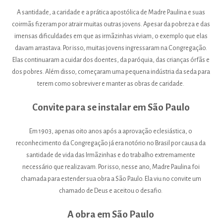
A santidade, a caridade e a prática apostólica de Madre Paulina e suas
coirmãs fizeram por atrair muitas outras jovens. Apesar da pobreza e das
imensas dificuldades em que as irmãzinhas viviam, o exemplo que elas
davam arrastava. Por isso, muitas jovens ingressaram na Congregação.
Elas continuaram a cuidar dos doentes, da paróquia, das crianças órfãs e
dos pobres. Além disso, começaram uma pequena indústria da seda para
terem como sobreviver e manter as obras de caridade.
Convite para se instalar em São Paulo
Em 1903, apenas oito anos após a aprovação eclesiástica, o
reconhecimento da Congregação já era notório no Brasil por causa da
santidade de vida das Irmãzinhas e do trabalho extremamente
necessário que realizavam. Por isso, nesse ano, Madre Paulina foi
chamada para estender sua obra a São Paulo. Ela viu no convite um
chamado de Deus e aceitou o desafio.
A obra em São Paulo