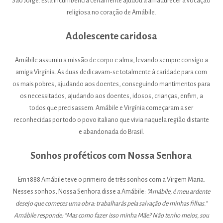
São Jorge. Esta incumbência certamente ajudou a amadurecer a vocação
religiosa no coração de Amábile.
Adolescente caridosa
Amábile assumiu a missão de corpo e alma, levando sempre consigo a
amiga Virgínia. As duas dedicavam-se totalmente à caridade para com
os mais pobres, ajudando aos doentes, conseguindo mantimentos para
os necessitados, ajudando aos doentes, idosos, crianças, enfim, a
todos que precisassem. Amábile e Virgínia começaram a ser
reconhecidas por todo o povo italiano que vivia naquela região distante
e abandonada do Brasil.
Sonhos proféticos com Nossa Senhora
Em 1888 Amábile teve o primeiro de três sonhos com a Virgem Maria.
Nesses sonhos, Nossa Senhora disse a Amábile:
“Amábile, é meu ardente
desejo que comeces uma obra: trabalharás pela salvação de minhas filhas.”
Amábile responde: “Mas como fazer isso minha Mãe? Não tenho meios, sou