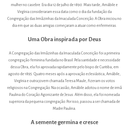
mulher no casebre. Era dia 12 de julho de 1890. Mais tarde, Amábile e
Virgínia consideraram essa data como o dia da fundação da
Congregação das Irmãzinhas da Imaculada Conceição. A Obra iniciou no
dia em que as duas amigas começaram a atuar como enfermeiras.
Uma Obra inspirada por Deus
A Congregação das Irmãzinhas da Imaculada Conceição foi a primeira
congregação feminina fundada no Brasil. Pela santidade e necessidade
dessa Obra, ela foi aprovada rapidamente pelo bispo de Curitiba, em
agosto de 1895. Quatro meses após a aprovação eclesiástica, Amábile,
Virgínia e outra jovem chamada Teresa Maule, fizeram os votos
religiosos na Congregação. Na ocasião, Amábile adotou o nome de irmã
Paulina do Coração Agonizante de Jesus. Além disso, ela foi nomeada
superiora da pequena congregação. Por isso, passou a ser chamada de
Madre Paulina.
A semente germina e cresce