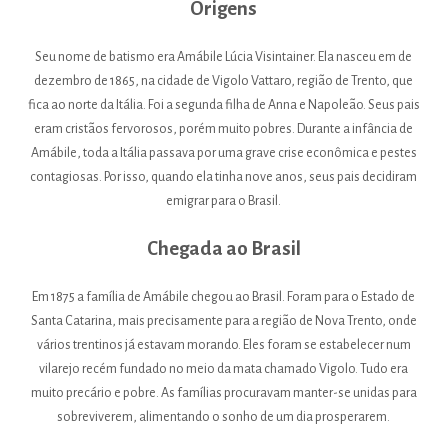
Origens
Seu nome de batismo era Amábile Lúcia Visintainer. Ela nasceu em de
dezembro de 1865, na cidade de Vigolo Vattaro, região de Trento, que
fica ao norte da Itália. Foi a segunda filha de Anna e Napoleão. Seus pais
eram cristãos fervorosos, porém muito pobres. Durante a infância de
Amábile, toda a Itália passava por uma grave crise econômica e pestes
contagiosas. Por isso, quando ela tinha nove anos, seus pais decidiram
emigrar para o Brasil.
Chegada ao Brasil
Em 1875 a família de Amábile chegou ao Brasil. Foram para o Estado de
Santa Catarina, mais precisamente para a região de Nova Trento, onde
vários trentinos já estavam morando. Eles foram se estabelecer num
vilarejo recém fundado no meio da mata chamado Vigolo. Tudo era
muito precário e pobre. As famílias procuravam manter-se unidas para
sobreviverem, alimentando o sonho de um dia prosperarem.