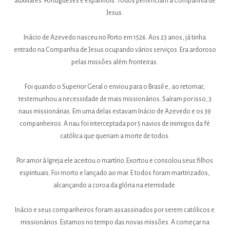
auxiliares. Portugueses e espanhóis. Todos pertenciam à Companhia de
Jesus.
Inácio de Azevedo nasceu no Porto em 1526. Aos 23 anos, já tinha
entrado na Companhia de Jesus ocupando vários serviços. Era ardoroso
pelas missões além fronteiras.
Foi quando o Superior Geral o enviou para o Brasil e, ao retornar,
testemunhou a necessidade de mais missionários. Saíram por isso, 3
naus missionárias. Em uma delas estavam Inácio de Azevedo e os 39
companheiros. A nau foi interceptada por 5 navios de inimigos da fé
católica que queriam a morte de todos.
Por amor à Igreja ele aceitou o martírio. Exortou e consolou seus filhos
espirituais. Foi morto e lançado ao mar. E todos foram martirizados,
alcançando a coroa da glória na eternidade.
Inácio e seus companheiros foram assassinados por serem católicos e
missionários. Estamos no tempo das novas missões. A começar na