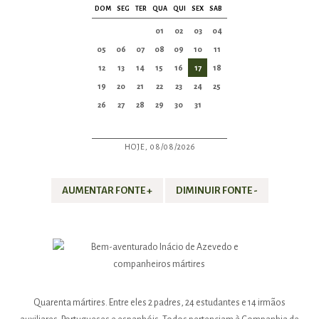
DOM
SEG
TER
QUA
QUI
SEX
SAB
01
02
03
04
05
06
07
08
09
10
11
12
13
14
15
16
17
18
19
20
21
22
23
24
25
26
27
28
29
30
31
HOJE, 08/08/2026
AUMENTAR FONTE +
DIMINUIR FONTE -
Quarenta mártires. Entre eles 2 padres, 24 estudantes e 14 irmãos